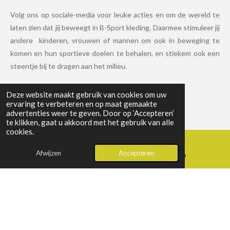
Volg ons op sociale-media voor leuke acties en om de wereld te
laten zien dat jij beweegt in B-Sport kleding. Daarmee stimuleer jij
andere kinderen, vrouwen of mannen om ook in beweging te
komen en hun sportieve doelen te behalen, en stiekem ook een
steentje bij te dragen aan het milieu.
Deze website maakt gebruik van cookies om uw
ervaring te verbeteren en op maat gemaakte
F
I
L
W
advertenties weer te geven. Door op ‘Accepteren’
a
n
i
h
te klikken, gaat u akkoord met het gebruik van alle
c
s
n
a
Webshop
cookies.
e
t
k
t
b
a
e
s
Algemene voorwaarden
Afwijzen
Accepteren
o
g
d
A
E-mailadres
WhatsApp
o
r
I
p
Contact
k
a
n
p
© 2024 | B-SPORT.
m
Powered by
JouwWeb