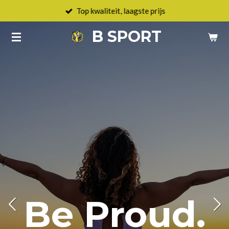
Top kwaliteit, laagste prijs
Ga
direct
B SPORT
naar
de
hoofdinhoud
Be Proud.