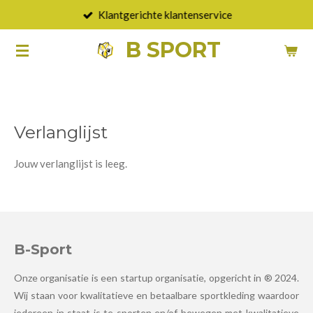
Klantgerichte klantenservice
Ga
direct
B SPORT
naar
de
hoofdinhoud
Verlanglijst
Jouw verlanglijst is leeg.
B-Sport
Onze organisatie is een startup organisatie, opgericht in ® 2024.
Wij staan voor kwalitatieve en betaalbare sportkleding waardoor
iedereen in staat is te sporten en/of bewegen met kwalitatieve