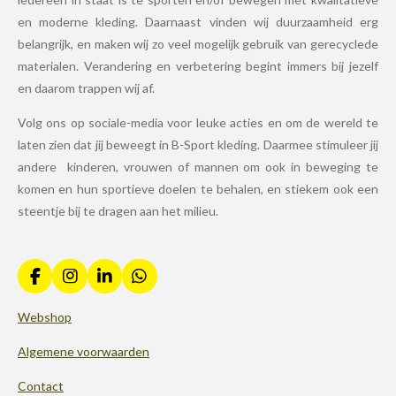
en moderne kleding. Daarnaast vinden wij duurzaamheid erg
belangrijk, en maken wij zo veel mogelijk gebruik van gerecyclede
materialen. Verandering en verbetering begint immers bij jezelf
en daarom trappen wij af.
Volg ons op sociale-media voor leuke acties en om de wereld te
laten zien dat jij beweegt in B-Sport kleding. Daarmee stimuleer jij
andere kinderen, vrouwen of mannen om ook in beweging te
komen en hun sportieve doelen te behalen, en stiekem ook een
steentje bij te dragen aan het milieu.
F
I
L
W
a
n
i
h
c
s
n
a
Webshop
e
t
k
t
b
a
e
s
Algemene voorwaarden
o
g
d
A
o
r
I
p
Contact
k
a
n
p