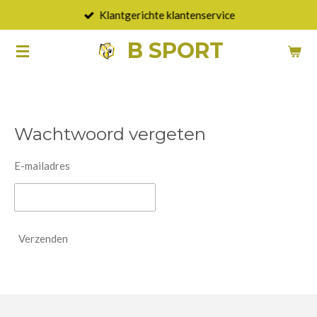
Klantgerichte klantenservice
Ga
direct
B SPORT
naar
de
hoofdinhoud
Wachtwoord vergeten
E-mailadres
Verzenden