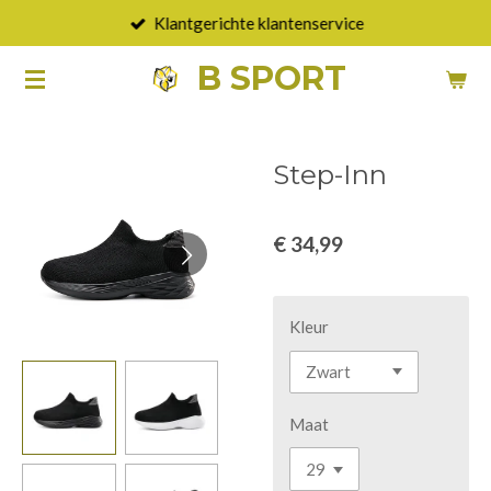
Klantgerichte klantenservice
Ga
direct
B SPORT
naar
de
hoofdinhoud
Step-Inn
€ 34,99
Kleur
Maat