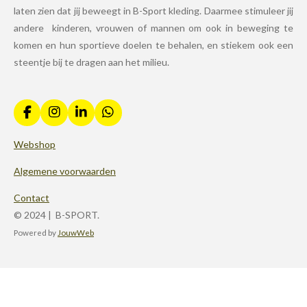
laten zien dat jij beweegt in B-Sport kleding. Daarmee stimuleer jij
andere kinderen, vrouwen of mannen om ook in beweging te
komen en hun sportieve doelen te behalen, en stiekem ook een
steentje bij te dragen aan het milieu.
F
I
L
W
a
n
i
h
c
s
n
a
Webshop
e
t
k
t
b
a
e
s
Algemene voorwaarden
o
g
d
A
o
r
I
p
Contact
k
a
n
p
© 2024 | B-SPORT.
m
Powered by
JouwWeb