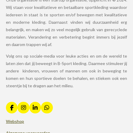
Wij staan voor kwalitatieve en betaalbare sportkleding waardoor
iedereen in staat is te sporten en/of bewegen met kwalitatieve
en moderne kleding. Daarnaast vinden wij duurzaamheid erg
belangrijk, en maken wij zo veel mogelijk gebruik van gerecyclede
materialen. Verandering en verbetering begint immers bij jezelf
en daarom trappen wij af.
Volg ons op sociale-media voor leuke acties en om de wereld te
laten zien dat jij beweegt in B-Sport kleding. Daarmee stimuleer jij
andere kinderen, vrouwen of mannen om ook in beweging te
komen en hun sportieve doelen te behalen, en stiekem ook een
steentje bij te dragen aan het milieu.
F
I
L
W
a
n
i
h
c
s
n
a
Webshop
e
t
k
t
b
a
e
s
Algemene voorwaarden