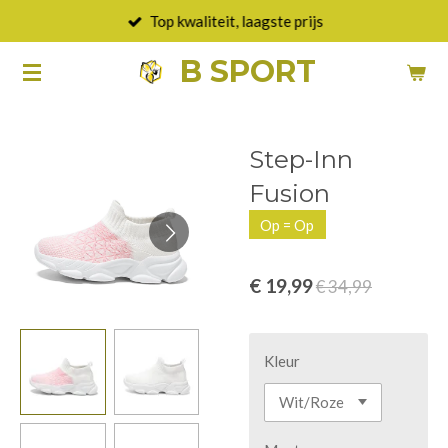
Top kwaliteit, laagste prijs
Ga
direct
B SPORT
naar
de
hoofdinhoud
Step-Inn
Fusion
Op = Op
€ 19,99
€ 34,99
Kleur