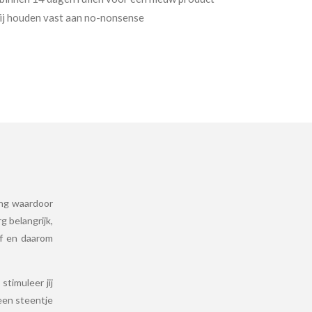
Wij houden vast aan no-nonsense
ing waardoor
g belangrijk,
lf en daarom
timuleer jij
een steentje