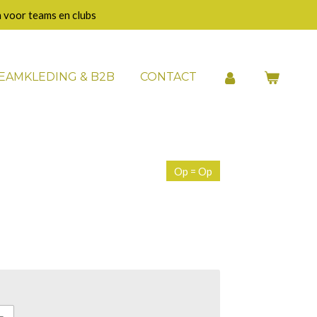
 voor teams en clubs
EAMKLEDING & B2B
CONTACT
Op = Op