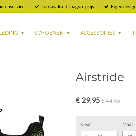
antenservice
Top kwaliteit, laagste prijs
Eigen design
LEDING
SCHOENEN
ACCESSOIRES
T
Airstride
€ 29,95
€ 44,95
Kleur
Maat