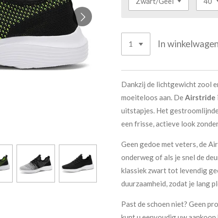
In winkelwage
Dankzij de lichtgewicht zool 
moeiteloos aan. De
Airstride
uitstapjes. Het gestroomlijnd
een frisse, actieve look zonder
Geen gedoe met veters, de Airs
onderweg of als je snel de deu
klassiek zwart tot levendig g
duurzaamheid, zodat je lang pl
Past de schoen niet? Geen pr
kunt u eenvoudig uw aankoop 