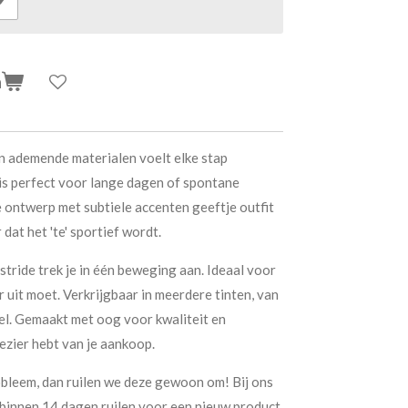
n
en ademende materialen voelt elke stap
is perfect voor lange dagen of spontane
e ontwerp met subtiele accenten geeftje outfit
 dat het 'te' sportief wordt.
tride trek je in één beweging aan. Ideaal voor
r uit moet. Verkrijgbaar in meerdere tinten, van
eel. Gemaakt met oog voor kwaliteit en
ezier hebt van je aankoop.
obleem, dan ruilen we deze gewoon om!
Bij ons
binnen 14 dagen ruilen voor een nieuw product