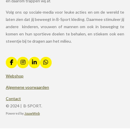
en daarom trappen wij af.
Volg ons op sociale-media voor leuke acties en om de wereld te
laten zien dat jij beweegt in B-Sport kleding. Daarmee stimuleer jij
andere kinderen, vrouwen of mannen om ook in beweging te
komen en hun sportieve doelen te behalen, en stiekem ook een
steentje bij te dragen aan het milieu.
F
I
L
W
a
n
i
h
c
s
n
a
Webshop
e
t
k
t
b
a
e
s
Algemene voorwaarden
o
g
d
A
o
r
I
p
Contact
k
a
n
p
© 2024 | B-SPORT.
m
Powered by
JouwWeb