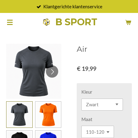
Klantgerichte klantenservice
Ga
direct
B SPORT
naar
de
hoofdinhoud
Air
€ 19,99
Kleur
Maat