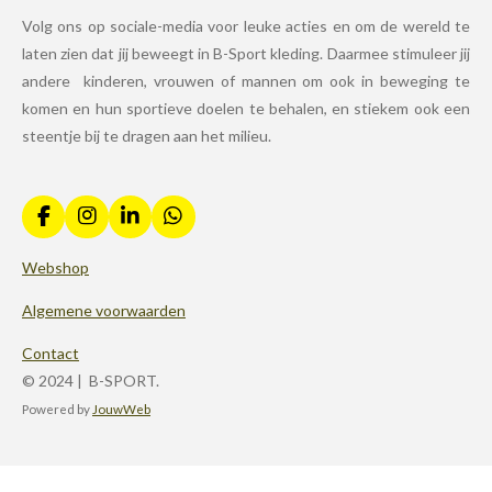
Volg ons op sociale-media voor leuke acties en om de wereld te
laten zien dat jij beweegt in B-Sport kleding. Daarmee stimuleer jij
andere kinderen, vrouwen of mannen om ook in beweging te
komen en hun sportieve doelen te behalen, en stiekem ook een
steentje bij te dragen aan het milieu.
F
I
L
W
a
n
i
h
c
s
n
a
Webshop
e
t
k
t
b
a
e
s
Algemene voorwaarden
o
g
d
A
o
r
I
p
Contact
k
a
n
p
© 2024 | B-SPORT.
m
Powered by
JouwWeb