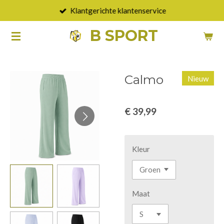
Klantgerichte klantenservice
Ga
direct
B SPORT
naar
de
hoofdinhoud
Calmo
Nieuw
€ 39,99
Kleur
Maat