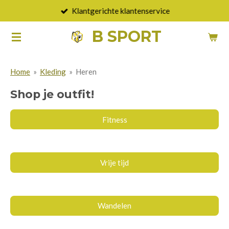
Klantgerichte klantenservice
Ga
direct
B SPORT
naar
de
hoofdinhoud
Home
»
Kleding
»
Heren
Shop je outfit!
Fitness
Vrije tijd
Wandelen