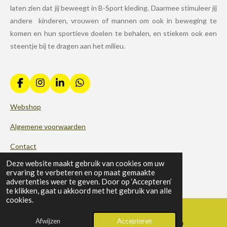
laten zien dat jij beweegt in B-Sport kleding. Daarmee stimuleer jij
andere kinderen, vrouwen of mannen om ook in beweging te
komen en hun sportieve doelen te behalen, en stiekem ook een
steentje bij te dragen aan het milieu.
F
I
L
W
a
n
i
h
c
s
n
a
Webshop
e
t
k
t
b
a
e
s
Algemene voorwaarden
o
g
d
A
o
r
I
p
Contact
k
a
n
p
© 2024 | B-SPORT.
m
Deze website maakt gebruik van cookies om uw
ervaring te verbeteren en op maat gemaakte
Powered by
JouwWeb
advertenties weer te geven. Door op ‘Accepteren’
te klikken, gaat u akkoord met het gebruik van alle
cookies.
Afwijzen
Accepteren
E-mailadres
WhatsApp