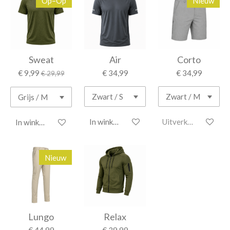
Op=Op
Nieuw
Sweat
Air
Corto
€ 9,99
€ 34,99
€ 34,99
€ 29,99
In winkelwagen
Uitverkocht
In winkelwagen
Nieuw
Lungo
Relax
€ 44,99
€ 39,99