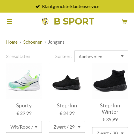
Klantgerichte klantenservice
Ga
direct
B SPORT
naar
de
hoofdinhoud
Home
»
Schoenen
»
Jongens
3 resultaten
Sorteer:
Sporty
Step-Inn
Step-Inn
Winter
€ 29,99
€ 34,99
€ 39,99