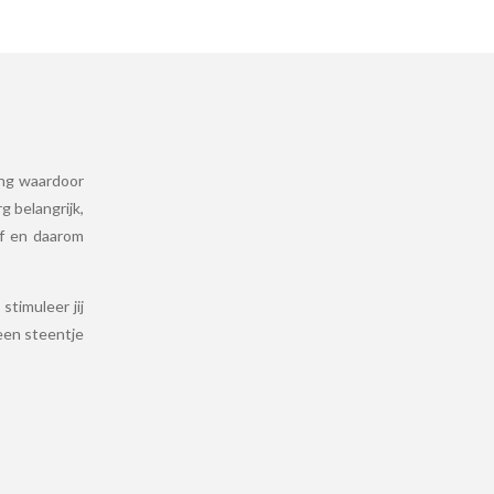
ing waardoor
g belangrijk,
lf en daarom
timuleer jij
een steentje