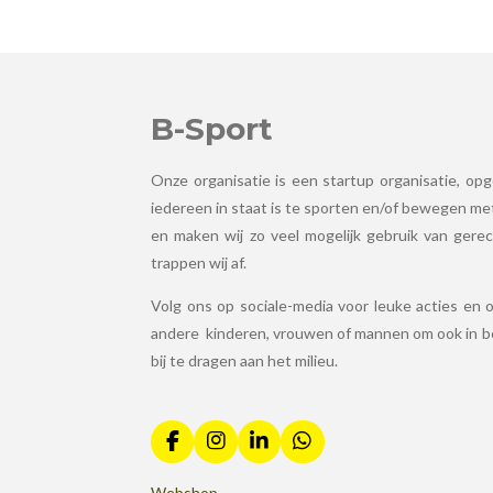
B-Sport
Onze organisatie is een startup organisatie, opg
iedereen in staat is te sporten en/of bewegen met
en maken wij zo veel mogelijk gebruik van gerec
trappen wij af.
Volg ons op sociale-media voor leuke acties en o
andere kinderen, vrouwen of mannen om ook in b
bij te dragen aan het milieu.
F
I
L
W
a
n
i
h
c
s
n
a
Webshop