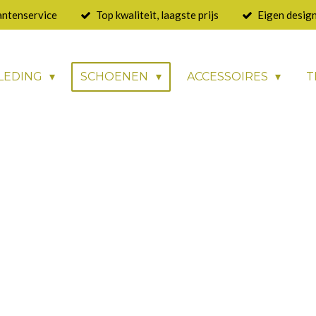
antenservice
Top kwaliteit, laagste prijs
Eigen design
LEDING
SCHOENEN
ACCESSOIRES
T