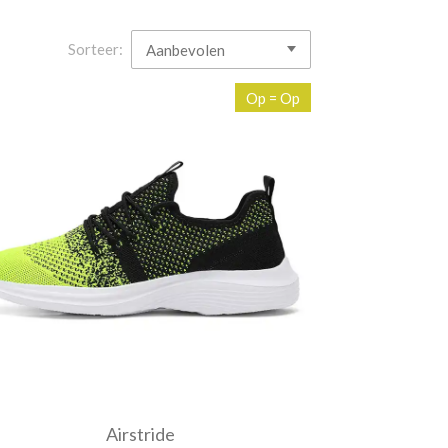
Sorteer:
Op = Op
Airstride