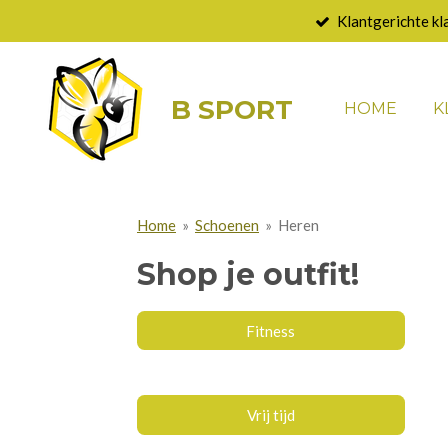
Klantgerichte kl
Ga
direct
naar
B SPORT
de
HOME
K
hoofdinhoud
Home
»
Schoenen
»
Heren
Shop je outfit!
Fitness
Vrij tijd