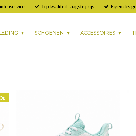
antenservice
Top kwaliteit, laagste prijs
Eigen design
LEDING
SCHOENEN
ACCESSOIRES
T
 Op