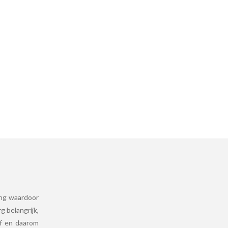
ing waardoor
g belangrijk,
lf en daarom