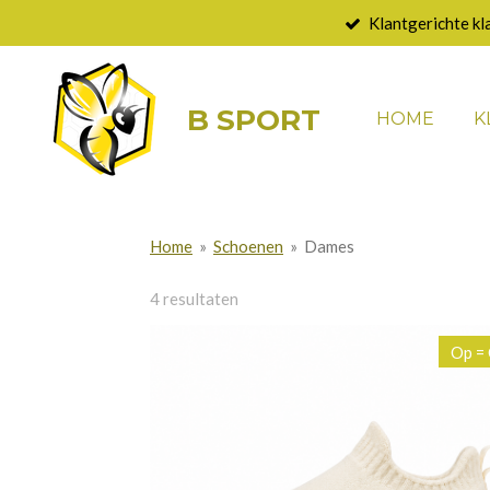
Klantgerichte kl
Ga
direct
naar
B SPORT
de
HOME
K
hoofdinhoud
Home
»
Schoenen
»
Dames
4 resultaten
Op =