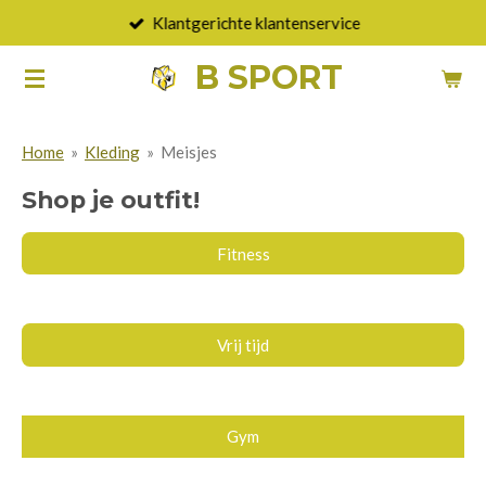
Klantgerichte klantenservice
Ga
direct
B SPORT
naar
de
hoofdinhoud
Home
»
Kleding
»
Meisjes
Shop je outfit!
Fitness
Vrij tijd
Gym